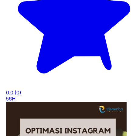
0.0
(0)
56H