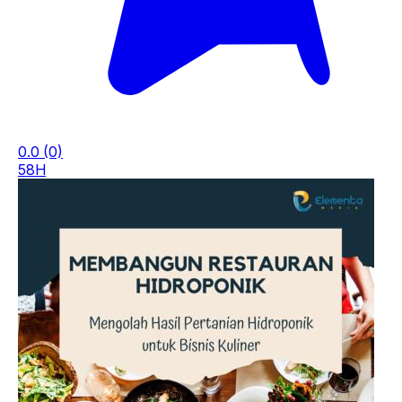
0.0
(0)
58H