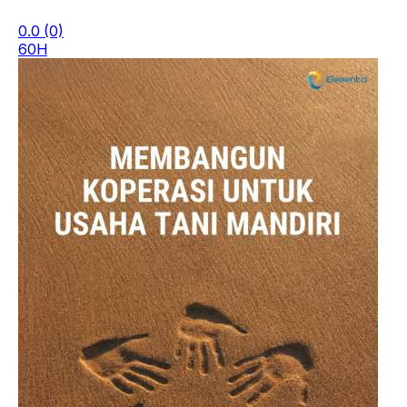
0.0
(0)
60H